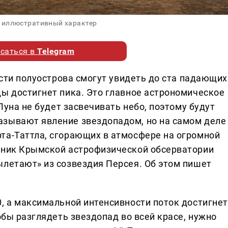
 иллюстративный характер
саться в
Telegram
гости полуострова смогут увидеть до ста падающих
ды достигнет пика. Это главное астрономическое
 Луна не будет засвечивать небо, поэтому будут
азывают явление звездопадом, но на самом деле
та-Таттла, сгорающих в атмосфере на огромной
удник Крымской астрофизической обсерватории
ылетают» из созвездия Персея. Об этом пишет
0, а максимальной интенсивности поток достигнет
обы разглядеть звездопад во всей красе, нужно