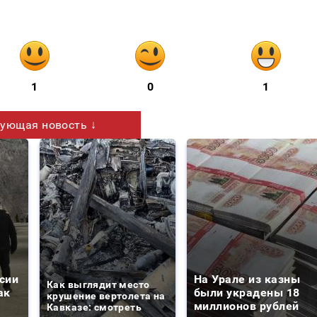
1
0
1
ующая новость ↓
сии
На Урале из казны
Как выглядит место
ак
были украдены 18
крушение вертолета на
миллионов рублей
Кавказе: смотреть