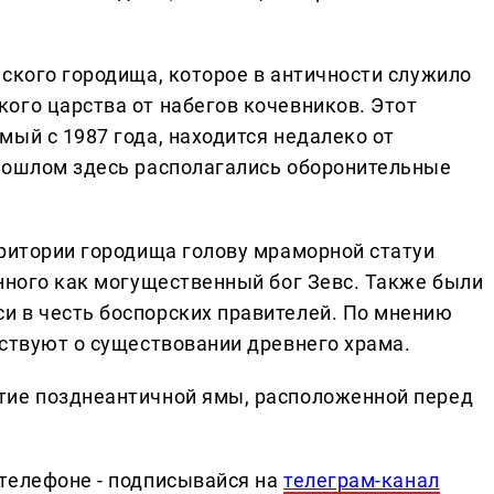
ского городища, которое в античности служило
ого царства от набегов кочевников. Этот
ый с 1987 года, находится недалеко от
рошлом здесь располагались оборонительные
рритории городища голову мраморной статуи
енного как могущественный бог Зевс. Также были
и в честь боспорских правителей. По мнению
ьствуют о существовании древнего храма.
тие позднеантичной ямы, расположенной перед
телефоне - подписывайся на
телеграм-канал