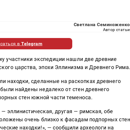
Светлана Семиноженко
Автор статьи
саться в
Telegram
му участники экспедиции нашли две древние
ского царства, эпохи Эллинизма и Древнего Рима
ли находки, сделанные на раскопках древнего
были найдены недалеко от стен древнего
порных стен южной части теменоса.
— эллинистическая, другая — римская, обе
положены очень близко к фасадам подпорных сте
ческие находки!», — сообщили археологи на