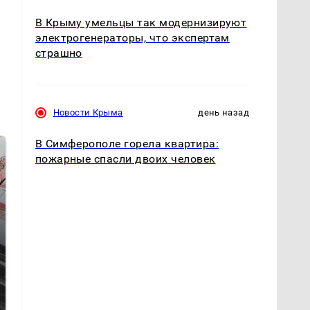
В Крыму умельцы так модернизируют
электрогенераторы, что экспертам
страшно
Новости Крыма
день назад
В Симферополе горела квартира:
пожарные спасли двоих человек
Не ешьте эту
В ОАЭ произошло
готовую еду из
жестокое убийство
магазина: список
криптомиллионера