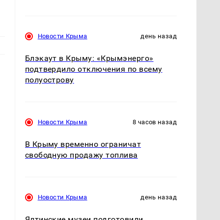
Новости Крыма
день назад
Блэкаут в Крыму: «Крымэнерго»
подтвердило отключения по всему
полуострову
.
Новости Крыма
8 часов назад
В Крыму временно ограничат
свободную продажу топлива
Новости Крыма
день назад
н
Ялтинские музеи подготовили