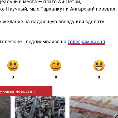
деальные места — плато Ай-Петри,
ке Научный, мыс Тарханкут и Ангарский перевал.
ь желание на падающую звезду или сделать
телефоне - подписывайся на
телеграм-канал
0
0
0
ующая новость ↓