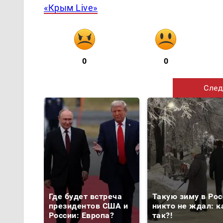
«Крым Live»
0
0
След
Где будет встреча
Такую зиму в Рос
президентов США и
никто не ждал: к
России: Европа?
так?!