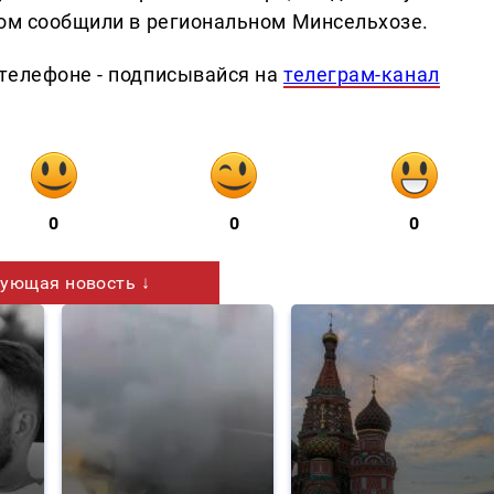
том сообщили в региональном Минсельхозе.
телефоне - подписывайся на
телеграм-канал
0
0
0
ующая новость ↓