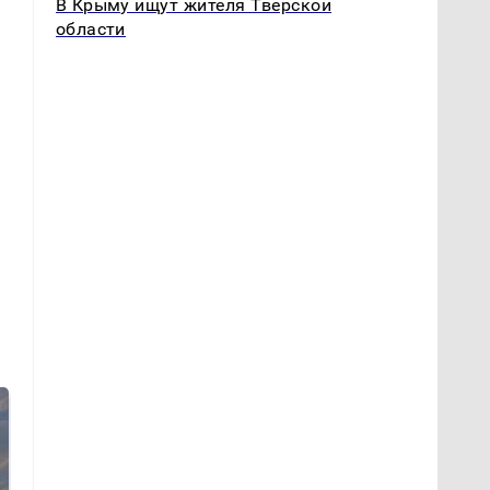
В Крыму ищут жителя Тверской
области