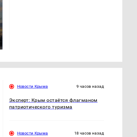
СМИ: В Химках на
полицейскую
В магазинах России
машину напали и
ажиотаж из-за этого
подожгли.
продукта: что купить?
Новости Крыма
9 часов назад
Эксперт: Крым остаётся флагманом
патриотического туризма
Новости Крыма
18 часов назад