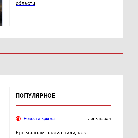
СМИ: В Химках на
области
полицейскую
В магазинах России
машину напали и
ажиотаж из-за этого
подожгли.
продукта: что купить?
ПОПУЛЯРНОЕ
Новости Крыма
день назад
Крымчанам разъяснили, как