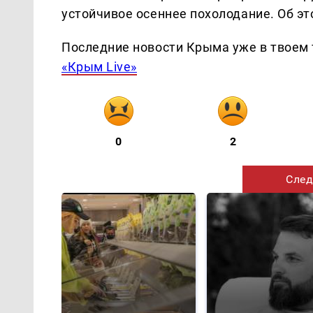
устойчивое осеннее похолодание. Об э
Последние новости Крыма уже в твоем 
«Крым Live»
0
2
След