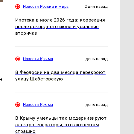
Новости России и мира
2 дня назад
Ипотека в июле 2026 года: коррекция
после рекордного июня и усиление
вторички
Новости Крыма
день назад
В Феодосии на два месяца перекроют
я
улицу Щебетовскую
Новости Крыма
день назад
В Крыму умельцы так модернизируют
электрогенераторы, что экспертам
страшно