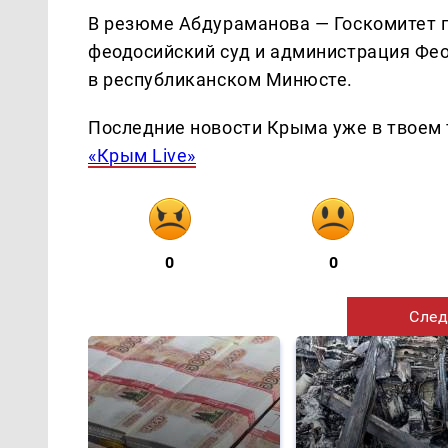
В резюме Абдураманова — Госкомитет 
феодосийский суд и администрация Феод
в республиканском Минюсте.
Последние новости Крыма уже в твоем 
«Крым Live»
0
0
След