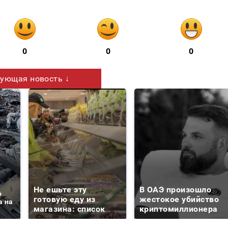
0
0
0
ующая новость ↓
Не ешьте эту
В ОАЭ произошло
о
готовую еду из
жестокое убийство
а на
магазина: список
криптомиллионера