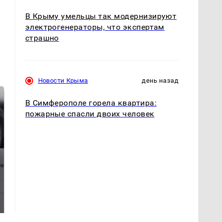
В Крыму умельцы так модернизируют
электрогенераторы, что экспертам
страшно
Новости Крыма
день назад
В Симферополе горела квартира:
пожарные спасли двоих человек
Таких событий не
Все новости по
было с 1945: чего
падению вертолета на
ждать всем нам?
Кавказе: читать здесь