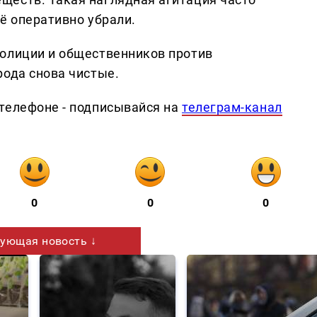
ё оперативно убрали.
полиции и общественников против
рода снова чистые.
телефоне - подписывайся на
телеграм-канал
0
0
0
ующая новость ↓