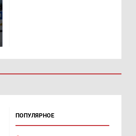
Где будет встреча
Такую зиму в России
президентов США и
никто не ждал: как
России: Европа?
так?!
ПОПУЛЯРНОЕ