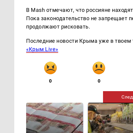
В Mash отмечают, что россияне находя
Пока законодательство не запрещает пе
продолжают рисковать.
Последние новости Крыма уже в твоем 
«Крым Live»
0
0
След