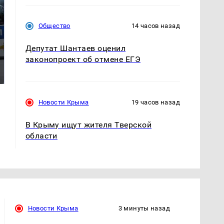
Общество
14 часов назад
Депутат Шантаев оценил
Где будет встреча
Такую зиму в России
законопроект об отмене ЕГЭ
президентов США и
никто не ждал: как
России: Европа?
так?!
Новости Крыма
19 часов назад
В Крыму ищут жителя Тверской
области
Новости Крыма
3 минуты назад