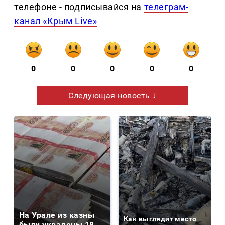
телефоне - подписывайся на
телеграм-
канал «Крым Live»
0
0
0
0
0
Следующая новость ↓
На Урале из казны
Как выглядит место
были украдены 18