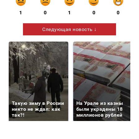
1
0
1
0
0
Следующая новость ↓
Такую зиму в России
На Урале из казны
никто не ждал: как
были украдены 18
так?!
миллионов рублей