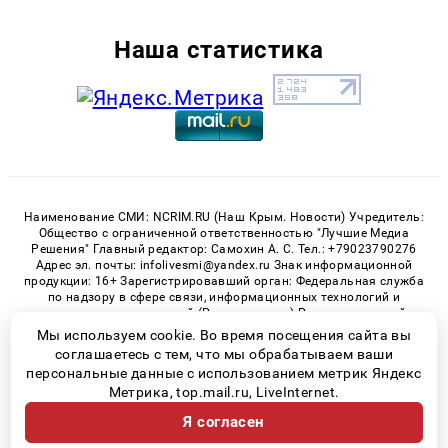
Наша статистика
Наименование СМИ: NCRIM.RU (Наш Крым. Новости) Учредитель:
Общество с ограниченной ответственностью "Лучшие Медиа
Решения" Главный редактор: Самохин А. С. Тел.: +79023790276
Адрес эл. почты: infolivesmi@yandex.ru Знак информационной
продукции: 16+ Зарегистрировавший орган: Федеральная служба
по надзору в сфере связи, информационных технологий и
массовых коммуникаций (Роскомнадзор) Регистрационный
номер СМИ ЭЛ № ФС 77 - 81150 от 02.06.2021
Мы используем cookie. Во время посещения сайта вы
соглашаетесь с тем, что мы обрабатываем ваши
персональные данные с использованием метрик Яндекс
Метрика, top.mail.ru, LiveInternet.
© 2026 «nCrim.ru» | Все права защищены
Я согласен
Возрастная категория сайта 16+
Политика конфиденциальности