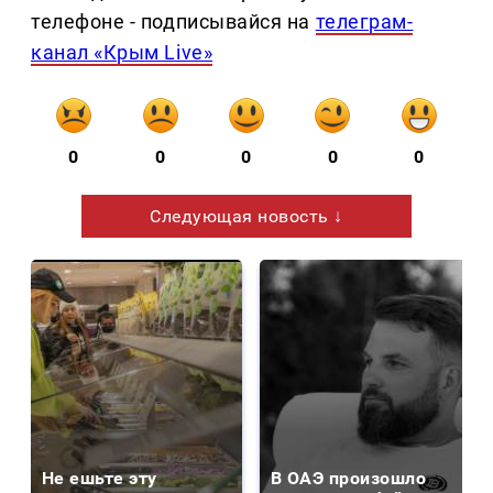
телефоне - подписывайся на
телеграм-
канал «Крым Live»
0
0
0
0
0
Следующая новость ↓
Не ешьте эту
В ОАЭ произошло