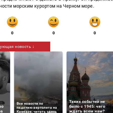
рности морским курортом на Черном море.
0
0
0
ующая новость ↓
Таких событий не
Все новости по
во
было с 1945: чего
падению вертолета на
ра
ждать всем нам?
Кавказе: читать здесь