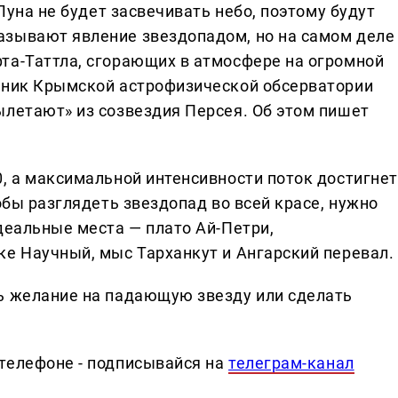
 Луна не будет засвечивать небо, поэтому будут
азывают явление звездопадом, но на самом деле
та-Таттла, сгорающих в атмосфере на огромной
удник Крымской астрофизической обсерватории
ылетают» из созвездия Персея. Об этом пишет
0, а максимальной интенсивности поток достигнет
обы разглядеть звездопад во всей красе, нужно
деальные места — плато Ай-Петри,
ке Научный, мыс Тарханкут и Ангарский перевал.
ь желание на падающую звезду или сделать
телефоне - подписывайся на
телеграм-канал