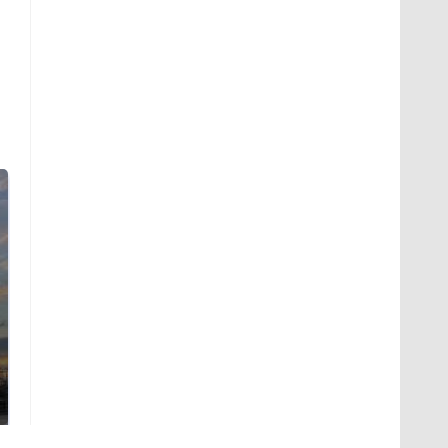
СМИ: В Химках на
полицейскую
В магазинах России
машину напали и
ажиотаж из-за этого
подожгли.
продукта: что купить?