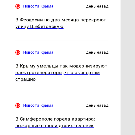
Новости Крыма
день назад
В Феодосии на два месяца перекроют
улицу Щебетовскую
Новости Крыма
день назад
В Крыму умельцы так модернизируют
электрогенераторы, что экспертам
страшно
Новости Крыма
день назад
В Симферополе горела квартира:
пожарные спасли двоих человек