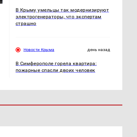
В Крыму умельцы так модернизируют
электрогенераторы, что экспертам
страшно
Новости Крыма
день назад
В Симферополе горела квартира:
пожарные спасли двоих человек