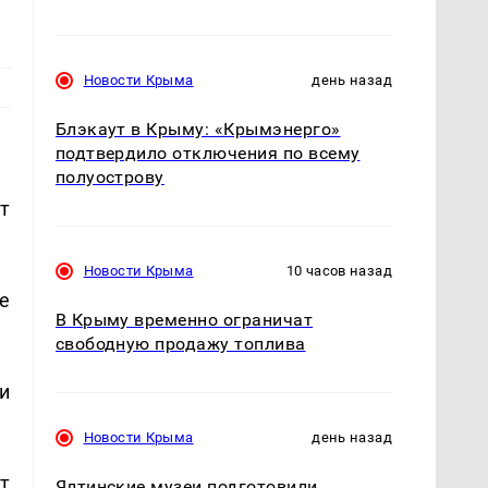
Новости Крыма
день назад
Блэкаут в Крыму: «Крымэнерго»
подтвердило отключения по всему
полуострову
т
Новости Крыма
10 часов назад
е
В Крыму временно ограничат
свободную продажу топлива
и
Новости Крыма
день назад
т
Ялтинские музеи подготовили