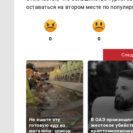
оставаться на втором месте по популя
0
0
След
Не ешьте эту
В ОАЭ произошло
готовую еду из
жестокое убийст
магазина: список
криптомиллионе