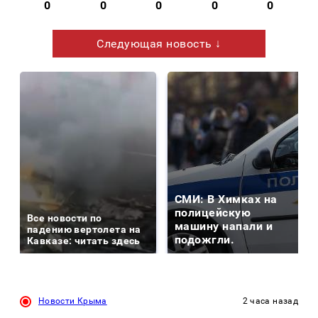
0
0
0
0
0
Следующая новость ↓
СМИ: В Химках на
полицейскую
Все новости по
машину напали и
падению вертолета на
подожгли.
Кавказе: читать здесь
Новости Крыма
2 часа назад