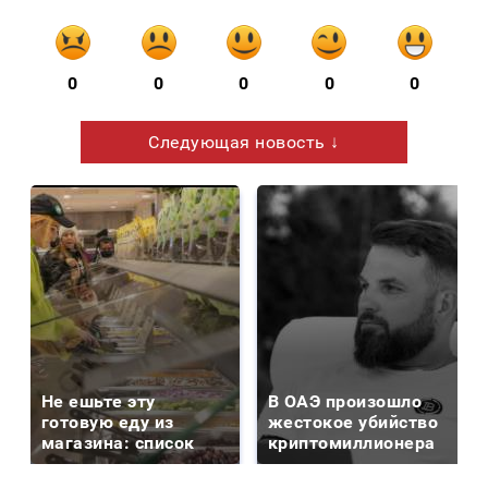
0
0
0
0
0
Следующая новость ↓
Не ешьте эту
В ОАЭ произошло
готовую еду из
жестокое убийство
магазина: список
криптомиллионера