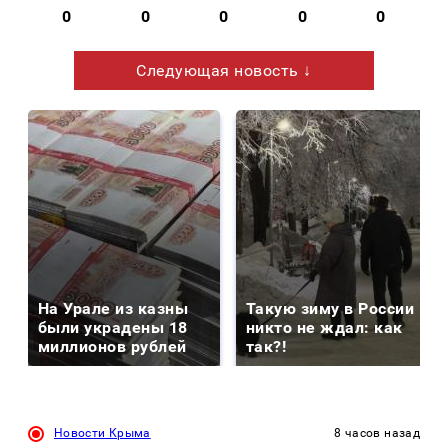
0
0
0
0
0
Следующая новость ↓
На Урале из казны
Такую зиму в России
были украдены 18
никто не ждал: как
миллионов рублей
так?!
Новости Крыма
8 часов назад