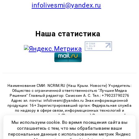
infolivesmi@yandex.ru
Наша статистика
Наименование СМИ: NCRIM.RU (Наш Крым. Новости) Учредитель:
Общество с ограниченной ответственностью "Лучшие Медиа
Решения" Главный редактор: Самохин А. С. Тел.: +79023790276
Адрес эл. почты: infolivesmi@yandex.ru Знак информационной
продукции: 16+ Зарегистрировавший орган: Федеральная служба
по надзору в сфере связи, информационных технологий и
массовых коммуникаций (Роскомнадзор) Регистрационный
номер СМИ ЭЛ № ФС 77 - 81150 от 02.06.2021
Мы используем cookie. Во время посещения сайта вы
соглашаетесь с тем, что мы обрабатываем ваши
персональные данные с использованием метрик Яндекс