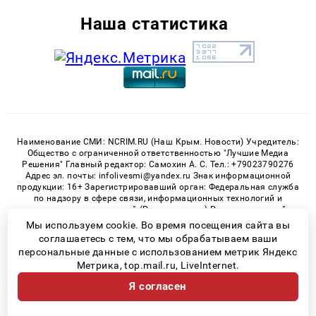
Наша статистика
Наименование СМИ: NCRIM.RU (Наш Крым. Новости) Учредитель:
Общество с ограниченной ответственностью "Лучшие Медиа
Решения" Главный редактор: Самохин А. С. Тел.: +79023790276
Адрес эл. почты: infolivesmi@yandex.ru Знак информационной
продукции: 16+ Зарегистрировавший орган: Федеральная служба
по надзору в сфере связи, информационных технологий и
массовых коммуникаций (Роскомнадзор) Регистрационный
номер СМИ ЭЛ № ФС 77 - 81150 от 02.06.2021
Мы используем cookie. Во время посещения сайта вы
соглашаетесь с тем, что мы обрабатываем ваши
персональные данные с использованием метрик Яндекс
Метрика, top.mail.ru, LiveInternet.
© 2026 «nCrim.ru» | Все права защищены
Я согласен
Возрастная категория сайта 16+
Политика конфиденциальности