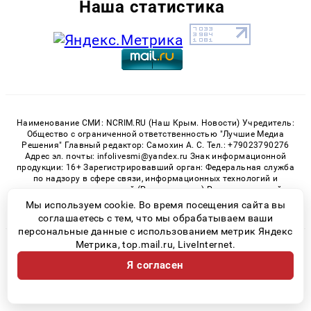
Наша статистика
Наименование СМИ: NCRIM.RU (Наш Крым. Новости) Учредитель:
Общество с ограниченной ответственностью "Лучшие Медиа
Решения" Главный редактор: Самохин А. С. Тел.: +79023790276
Адрес эл. почты: infolivesmi@yandex.ru Знак информационной
продукции: 16+ Зарегистрировавший орган: Федеральная служба
по надзору в сфере связи, информационных технологий и
массовых коммуникаций (Роскомнадзор) Регистрационный
номер СМИ ЭЛ № ФС 77 - 81150 от 02.06.2021
Мы используем cookie. Во время посещения сайта вы
соглашаетесь с тем, что мы обрабатываем ваши
персональные данные с использованием метрик Яндекс
Метрика, top.mail.ru, LiveInternet.
© 2026 «nCrim.ru» | Все права защищены
Я согласен
Возрастная категория сайта 16+
Политика конфиденциальности