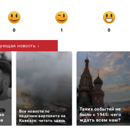
0
1
0
ующая новость ↓
Таких событий не
Все новости по
во
было с 1945: чего
падению вертолета на
ра
ждать всем нам?
Кавказе: читать здесь