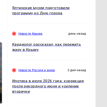
Ялтинские музеи подготовили
программу ко Дню города
Новости Крыма
день назад
Кардиолог рассказал, как пережить
жару в Крыму
Новости России и мира
2 дня назад
Ипотека в июле 2026 года: коррекция
СМИ: В Химках на
после рекордного июня и усиление
полицейскую
вторички
В магазинах России
машину напали и
ажиотаж из-за этого
подожгли.
продукта: что купить?