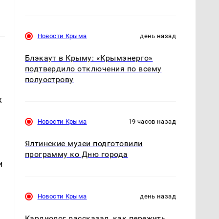
Новости Крыма
день назад
Блэкаут в Крыму: «Крымэнерго»
подтвердило отключения по всему
полуострову
х
Новости Крыма
19 часов назад
Ялтинские музеи подготовили
программу ко Дню города
и
Новости Крыма
день назад
Кардиолог рассказал, как пережить