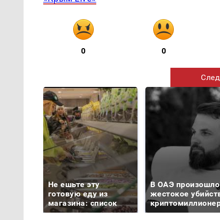
0
0
След
Не ешьте эту
В ОАЭ произошло
готовую еду из
жестокое убийст
магазина: список
криптомиллионе