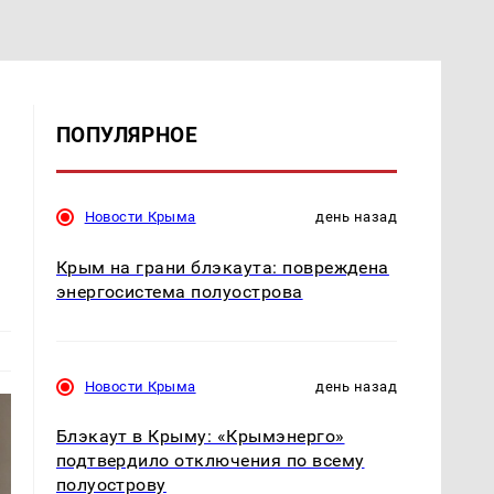
ПОПУЛЯРНОЕ
Новости Крыма
день назад
Крым на грани блэкаута: повреждена
энергосистема полуострова
Новости Крыма
день назад
Блэкаут в Крыму: «Крымэнерго»
подтвердило отключения по всему
полуострову