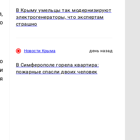
В Крыму умельцы так модернизируют
,
электрогенераторы, что экспертам
о
страшно
Новости Крыма
день назад
о
В Симферополе горела квартира:
и
пожарные спасли двоих человек
я