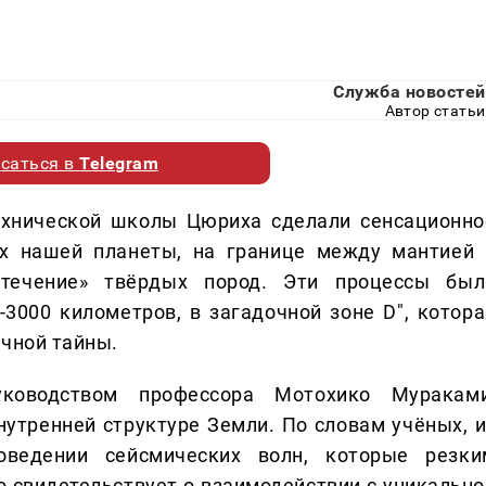
Служба новостей
Автор статьи
саться в
Telegram
ехнической школы Цюриха сделали сенсационно
ах нашей планеты, на границе между мантией 
«течение» твёрдых пород. Эти процессы был
3000 километров, в загадочной зоне D", котора
учной тайны.
уководством профессора Мотохико Мураками
нутренней структуре Земли. По словам учёных, и
оведении сейсмических волн, которые резки
то свидетельствует о взаимодействии с уникально