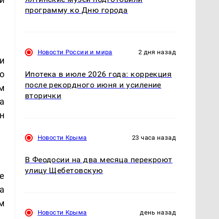
программу ко Дню города
Новости России и мира
2 дня назад
и
о
Ипотека в июле 2026 года: коррекция
после рекордного июня и усиление
м
вторички
а
н
Новости Крыма
23 часа назад
В Феодосии на два месяца перекроют
улицу Щебетовскую
е
а
м
Новости Крыма
день назад