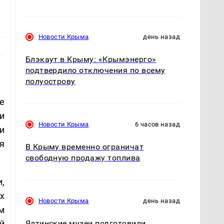
Новости Крыма
день назад
Блэкаут в Крыму: «Крымэнерго»
подтвердило отключения по всему
полуострову
е
и
Новости Крыма
6 часов назад
и
я
В Крыму временно ограничат
свободную продажу топлива
,
х
Новости Крыма
день назад
м
й
Ялтинские музеи подготовили