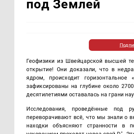
под Землей
Подпи
Геофизики из Швейцарской высшей т
открытие! Они доказали, что в недр
ядром, происходит горизонтальное 
зафиксированы на глубине около 2700-
десятилетиями оставалась на грани на
Исследования, проведённые под р
переворачивают всё, что мы знали о в
находки объясняют странности в п
ускорением проходят через слой D". Э