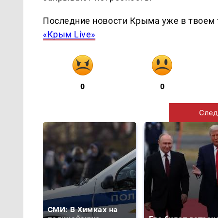
Последние новости Крыма уже в твоем 
«Крым Live»
0
0
След
СМИ: В Химках на