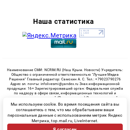
Наша статистика
Наименование СМИ: NCRIM.RU (Наш Крым. Новости) Учредитель:
Общество с ограниченной ответственностью "Лучшие Медиа
Решения" Главный редактор: Самохин А. С. Тел.: +79023790276
Адрес эл. почты: infolivesmi@yandex.ru Знак информационной
продукции: 16+ Зарегистрировавший орган: Федеральная служба
по надзору в сфере связи, информационных технологий и
массовых коммуникаций (Роскомнадзор) Регистрационный
номер СМИ ЭЛ № ФС 77 - 81150 от 02.06.2021
Мы используем cookie. Во время посещения сайта вы
соглашаетесь с тем, что мы обрабатываем ваши
персональные данные с использованием метрик Яндекс
Метрика, top.mail.ru, LiveInternet.
© 2026 «nCrim.ru» | Все права защищены
Я согласен
Возрастная категория сайта 16+