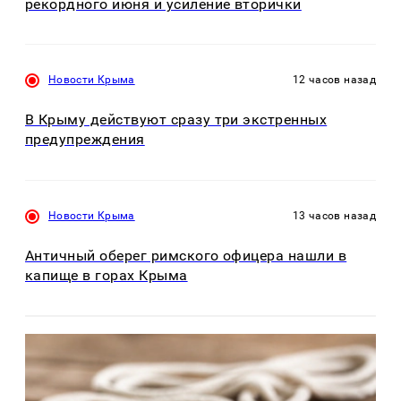
рекордного июня и усиление вторички
Новости Крыма
12 часов назад
В Крыму действуют сразу три экстренных
предупреждения
Новости Крыма
13 часов назад
Античный оберег римского офицера нашли в
капище в горах Крыма