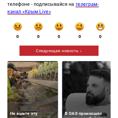
телефоне - подписывайся на
телеграм-
канал «Крым Live»
0
0
0
0
0
Следующая новость ↓
Не ешьте эту
В ОАЭ произошло