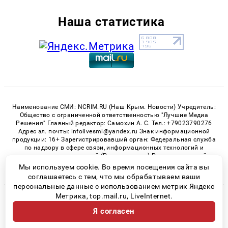
Наша статистика
Наименование СМИ: NCRIM.RU (Наш Крым. Новости) Учредитель:
Общество с ограниченной ответственностью "Лучшие Медиа
Решения" Главный редактор: Самохин А. С. Тел.: +79023790276
Адрес эл. почты: infolivesmi@yandex.ru Знак информационной
продукции: 16+ Зарегистрировавший орган: Федеральная служба
по надзору в сфере связи, информационных технологий и
массовых коммуникаций (Роскомнадзор) Регистрационный
номер СМИ ЭЛ № ФС 77 - 81150 от 02.06.2021
Мы используем cookie. Во время посещения сайта вы
соглашаетесь с тем, что мы обрабатываем ваши
персональные данные с использованием метрик Яндекс
Метрика, top.mail.ru, LiveInternet.
© 2026 «nCrim.ru» | Все права защищены
Я согласен
Возрастная категория сайта 16+
Политика конфиденциальности