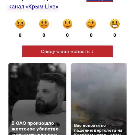
канал «Крым Live»
0
0
0
0
0
Следующая новость ↓
В ОАЭ произошло
Все новости по
жестокое убийство
падению вертолета на
криптомиллионера