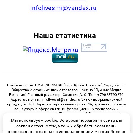
infolivesmi@yandex.ru
Наша статистика
Наименование СМИ: NCRIM.RU (Наш Крым. Новости) Учредитель:
Общество с ограниченной ответственностью "Лучшие Медиа
Решения" Главный редактор: Самохин А. С. Тел.: +79023790276
Адрес эл. почты: infolivesmi@yandex.ru Знак информационной
продукции: 16+ Зарегистрировавший орган: Федеральная служба
по надзору в сфере связи, информационных технологий и
массовых коммуникаций (Роскомнадзор) Регистрационный
номер СМИ ЭЛ № ФС 77 - 81150 от 02.06.2021
Мы используем cookie. Во время посещения сайта вы
соглашаетесь с тем, что мы обрабатываем ваши
персональные данные с использованием метрик Яндекс