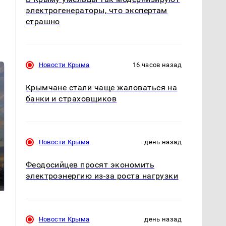
электрогенераторы, что экспертам
страшно
Новости Крыма
16 часов назад
Крымчане стали чаще жаловаться на
банки и страховщиков
Новости Крыма
день назад
СМИ: В Химках на
полицейскую
Феодосийцев просят экономить
В магазинах России
машину напали и
ажиотаж из-за этого
электроэнергию из-за роста нагрузки
подожгли.
продукта: что купить?
Новости Крыма
день назад