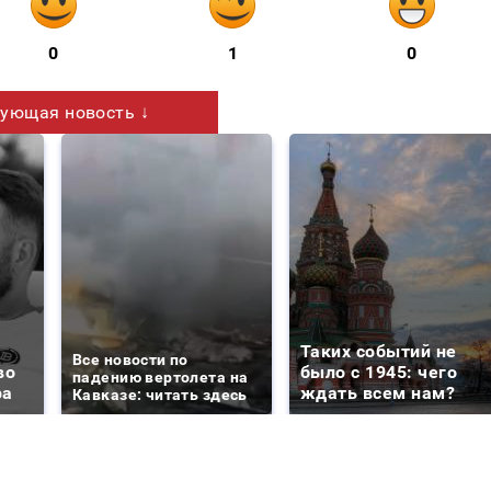
0
1
0
ующая новость ↓
Таких событий не
Все новости по
во
было с 1945: чего
падению вертолета на
ра
ждать всем нам?
Кавказе: читать здесь