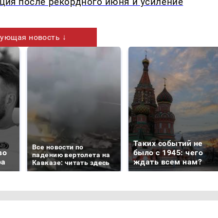
кция после рекордного июня и усиление
ующая новость ↓
Таких событий не
Все новости по
во
было с 1945: чего
падению вертолета на
ра
ждать всем нам?
Кавказе: читать здесь