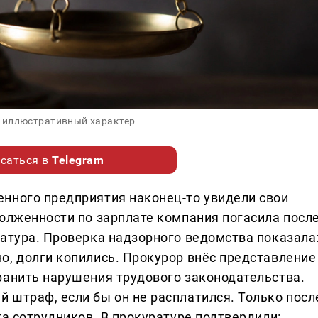
 иллюстративный характер
саться в
Telegram
нного предприятия наконец-то увидели свои
долженности по зарплате компания погасила посл
ратура. Проверка надзорного ведомства показала
о, долги копились. Прокурор внёс представление
ранить нарушения трудового законодательства.
 штраф, если бы он не расплатился. Только посл
та сотрудников. В прокуратуре подтвердили: