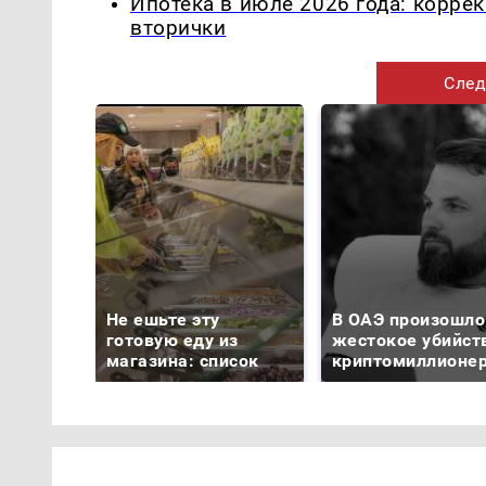
Ипотека в июле 2026 года: корре
вторички
След
Не ешьте эту
В ОАЭ произошло
готовую еду из
жестокое убийст
магазина: список
криптомиллионе