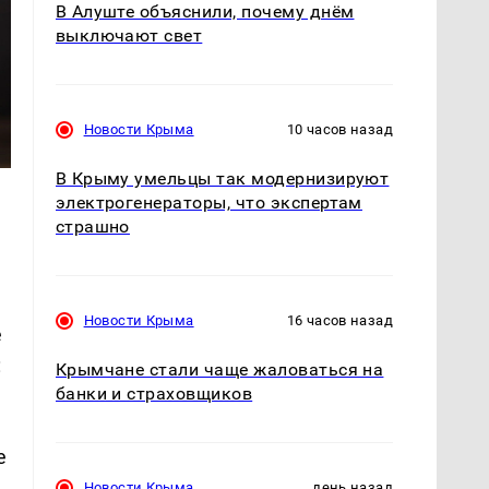
В Алуште объяснили, почему днём
выключают свет
Новости Крыма
10 часов назад
В Крыму умельцы так модернизируют
электрогенераторы, что экспертам
страшно
Новости Крыма
16 часов назад
е
:
Крымчане стали чаще жаловаться на
банки и страховщиков
е
Новости Крыма
день назад