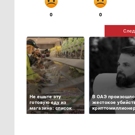
0
0
След
Не ешьте эту
В ОАЭ произошло
готовую еду из
жестокое убийст
магазина: список
криптомиллионе