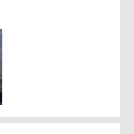
СМИ: В Химках на
полицейскую
В магазинах России
машину напали и
ажиотаж из-за этого
подожгли.
продукта: что купить?