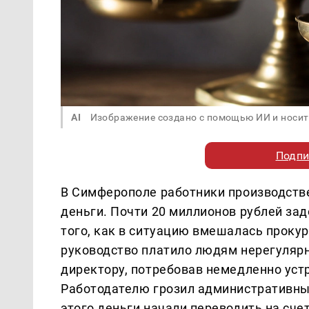
AI
Изображение создано с помощью ИИ и носит
Подпи
В Симферополе работники производстве
деньги. Почти 20 миллионов рублей за
того, как в ситуацию вмешалась проку
руководство платило людям нерегулярн
директору, потребовав немедленно уст
Работодателю грозил административный
этого деньги начали переводить на сче