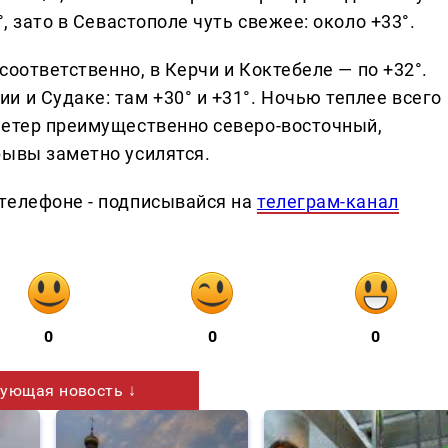
, зато в Севастополе чуть свежее: около +33°.
 соответственно, в Керчи и Коктебеле — по +32°.
 и Судаке: там +30° и +31°. Ночью теплее всего
Ветер преимущественно северо-восточный,
рывы заметно усилятся.
телефоне - подписывайся на
телеграм-канал
0
0
0
ующая новость ↓