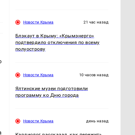
Новости Крыма
21 час назад
Блэкаут в Крыму: «Крымэнерго»
подтвердило отключения по всему
полуострову
о
Новости Крыма
10 часов назад
Ялтинские музеи подготовили
программу ко Дню города
Новости Крыма
день назад
а
Кардиолог рассказал, как пережить