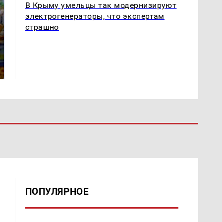
В Крыму умельцы так модернизируют
электрогенераторы, что экспертам
страшно
СМИ: В Химках на
полицейскую
Где будет встреча
машину напали и
президентов США и
подожгли.
России: Европа?
ПОПУЛЯРНОЕ