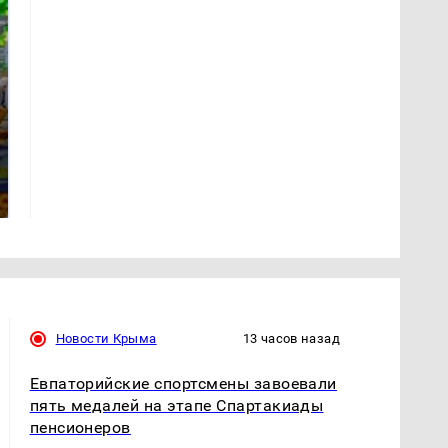
СМИ: В Химках на
полицейскую
Где будет встреча
машину напали и
президентов США и
подожгли.
России: Европа?
Новости Крыма
13 часов назад
Евпаторийские спортсмены завоевали
пять медалей на этапе Спартакиады
пенсионеров