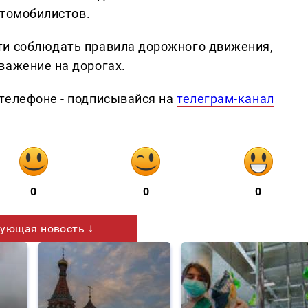
втомобилистов.
ти соблюдать правила дорожного движения,
важение на дорогах.
телефоне - подписывайся на
телеграм-канал
0
0
0
ующая новость ↓