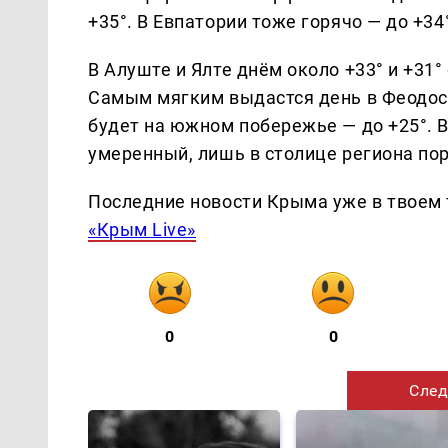
+35°. В Евпатории тоже горячо — до +34°
В Алуште и Ялте днём около +33° и +31°
Самым мягким выдастся день в Феодосии
будет на южном побережье — до +25°. 
умеренный, лишь в столице региона по
Последние новости Крыма уже в твоем 
«Крым Live»
0
0
След