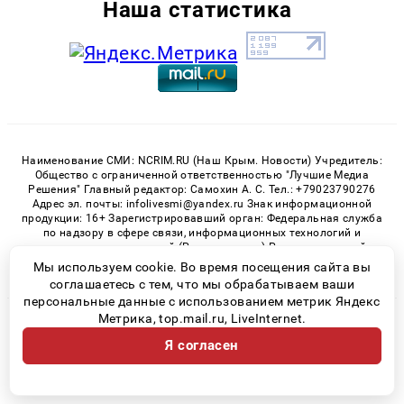
Наша статистика
Наименование СМИ: NCRIM.RU (Наш Крым. Новости) Учредитель:
Общество с ограниченной ответственностью "Лучшие Медиа
Решения" Главный редактор: Самохин А. С. Тел.: +79023790276
Адрес эл. почты: infolivesmi@yandex.ru Знак информационной
продукции: 16+ Зарегистрировавший орган: Федеральная служба
по надзору в сфере связи, информационных технологий и
массовых коммуникаций (Роскомнадзор) Регистрационный
номер СМИ ЭЛ № ФС 77 - 81150 от 02.06.2021
Мы используем cookie. Во время посещения сайта вы
соглашаетесь с тем, что мы обрабатываем ваши
персональные данные с использованием метрик Яндекс
Метрика, top.mail.ru, LiveInternet.
© 2026 «nCrim.ru» | Все права защищены
Я согласен
Возрастная категория сайта 16+
Политика конфиденциальности