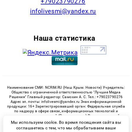
+79023790276
infolivesmi@yandex.ru
Наша статистика
Наименование СМИ: NCRIM.RU (Наш Крым. Новости) Учредитель:
Общество с ограниченной ответственностью "Лучшие Медиа
Решения" Главный редактор: Самохин А. С. Тел.: +79023790276
Адрес эл. почты: infolivesmi@yandex.ru Знак информационной
продукции: 16+ Зарегистрировавший орган: Федеральная служба
по надзору в сфере связи, информационных технологий и
массовых коммуникаций (Роскомнадзор) Регистрационный
номер СМИ ЭЛ № ФС 77 - 81150 от 02.06.2021
Мы используем cookie. Во время посещения сайта вы
соглашаетесь с тем, что мы обрабатываем ваши