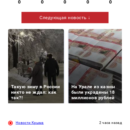
0
0
0
0
0
Следующая новость ↓
Такую зиму в России
На Урале из казны
никто не ждал: как
были украдены 18
так?!
миллионов рублей
Новости Крыма
2 часа назад