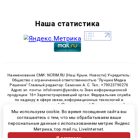
Наша статистика
Наименование СМИ: NCRIM.RU (Наш Крым. Новости) Учредитель:
Общество с ограниченной ответственностью "Лучшие Медиа
Решения" Главный редактор: Самохин А. С. Тел.: +79023790276
Адрес эл. почты: infolivesmi@yandex.ru Знак информационной
продукции: 16+ Зарегистрировавший орган: Федеральная служба
по надзору в сфере связи, информационных технологий и
массовых коммуникаций (Роскомнадзор) Регистрационный
номер СМИ ЭЛ № ФС 77 - 81150 от 02.06.2021
Мы используем cookie. Во время посещения сайта вы
соглашаетесь с тем, что мы обрабатываем ваши
персональные данные с использованием метрик Яндекс
Метрика, top.mail.ru, LiveInternet.
© 2026 «nCrim.ru» | Все права защищены