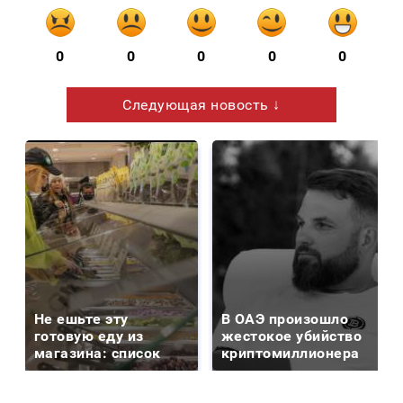
0
0
0
0
0
Следующая новость ↓
Не ешьте эту
В ОАЭ произошло
готовую еду из
жестокое убийство
магазина: список
криптомиллионера