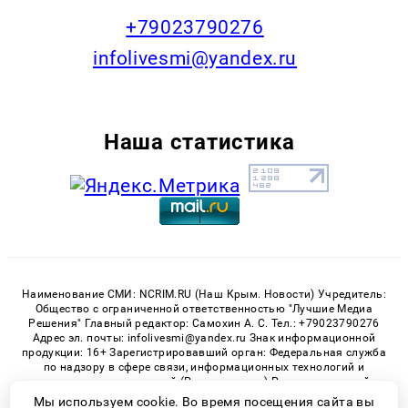
+79023790276
infolivesmi@yandex.ru
Наша статистика
Наименование СМИ: NCRIM.RU (Наш Крым. Новости) Учредитель:
Общество с ограниченной ответственностью "Лучшие Медиа
Решения" Главный редактор: Самохин А. С. Тел.: +79023790276
Адрес эл. почты: infolivesmi@yandex.ru Знак информационной
продукции: 16+ Зарегистрировавший орган: Федеральная служба
по надзору в сфере связи, информационных технологий и
массовых коммуникаций (Роскомнадзор) Регистрационный
номер СМИ ЭЛ № ФС 77 - 81150 от 02.06.2021
Мы используем cookie. Во время посещения сайта вы