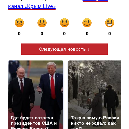
канал «Крым Live»
0
0
0
0
0
Следующая новость ↓
Где будет встреча
Такую зиму в России
президентов США и
никто не ждал: как
России: Европа?
так?!