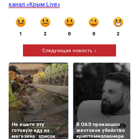
канал «Крым Live»
1
2
0
0
2
Следующая новость ↓
Не ешьте эту
В ОАЭ произошло
готовую еду из
жестокое убийство
магазина: список
криптомиллионера