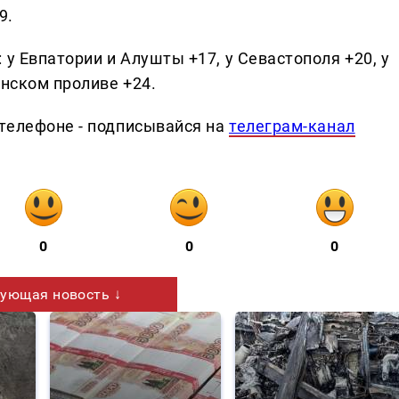
9.
 у Евпатории и Алушты +17, у Севастополя +20, у
енском проливе +24.
телефоне - подписывайся на
телеграм-канал
0
0
0
ующая новость ↓