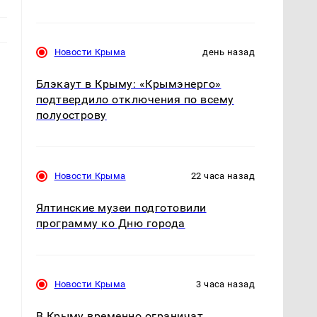
Новости Крыма
день назад
Блэкаут в Крыму: «Крымэнерго»
подтвердило отключения по всему
полуострову
Новости Крыма
22 часа назад
Ялтинские музеи подготовили
программу ко Дню города
Новости Крыма
3 часа назад
В Крыму временно ограничат