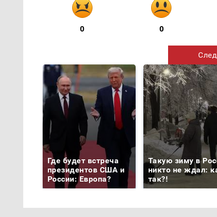
0
0
След
Где будет встреча
Такую зиму в Рос
президентов США и
никто не ждал: к
России: Европа?
так?!