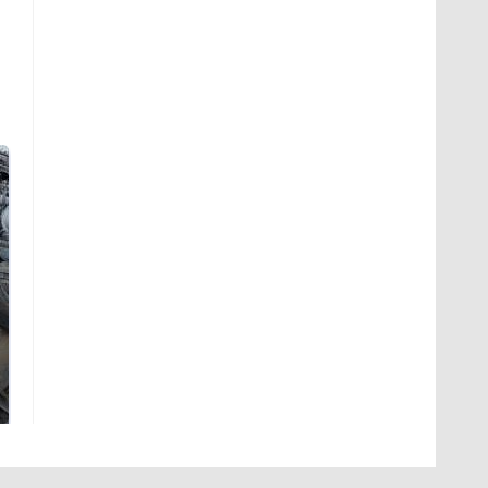
Не ешьте эту
В ОАЭ произошло
готовую еду из
жестокое убийство
магазина: список
криптомиллионера