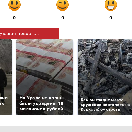
0
0
0
ующая новость ↓
сии
На Урале из казны
Как выглядит место
ак
были украдены 18
крушение вертолета на
миллионов рублей
Кавказе: смотреть