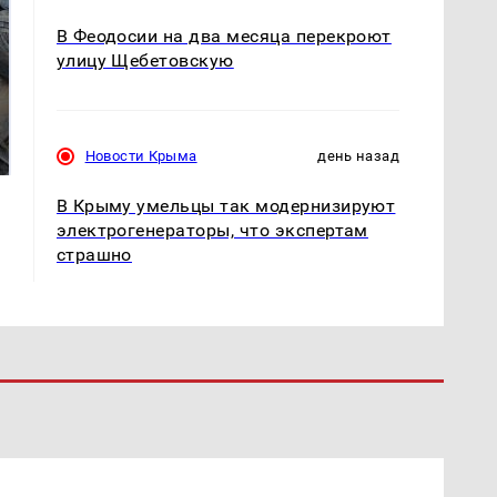
В Феодосии на два месяца перекроют
улицу Щебетовскую
Не ешьте эту
В ОАЭ произошло
готовую еду из
жестокое убийство
магазина: список
криптомиллионера
Новости Крыма
день назад
В Крыму умельцы так модернизируют
электрогенераторы, что экспертам
страшно