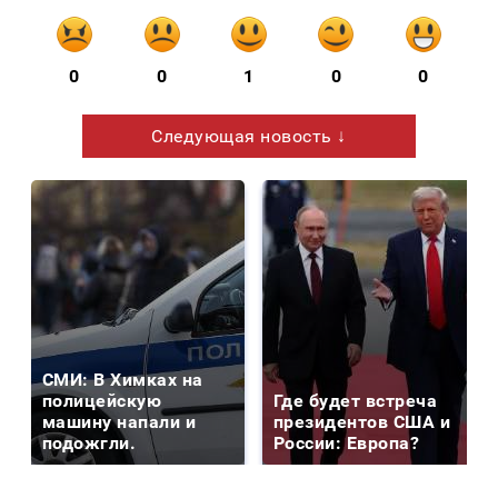
0
0
1
0
0
Следующая новость ↓
СМИ: В Химках на
полицейскую
Где будет встреча
машину напали и
президентов США и
подожгли.
России: Европа?