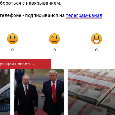
бороться с навязыванием.
телефоне - подписывайся на
телеграм-канал
0
0
0
ующая новость ↓
а