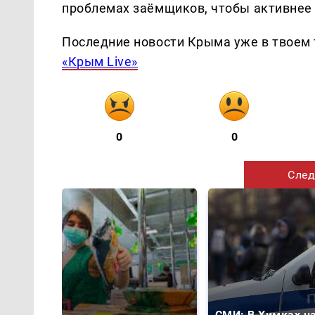
проблемах заёмщиков, чтобы активнее 
Последние новости Крыма уже в твоем 
«Крым Live»
0
0
След
СМИ: В Химках н