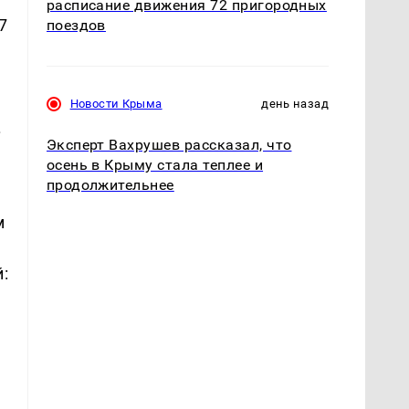
расписание движения 72 пригородных
7
поездов
Новости Крыма
день назад
.
Эксперт Вахрушев рассказал, что
осень в Крыму стала теплее и
продолжительнее
м
: