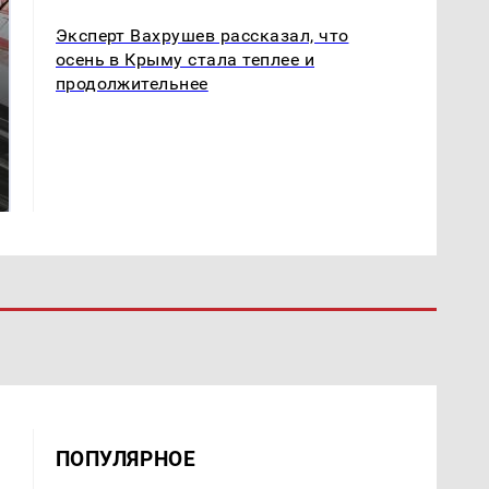
Эксперт Вахрушев рассказал, что
осень в Крыму стала теплее и
продолжительнее
Такую зиму в России
Как выглядит место
никто не ждал: как
крушение вертолета на
так?!
Кавказе: смотреть
ПОПУЛЯРНОЕ