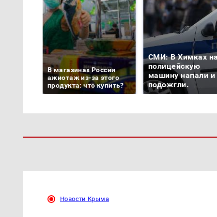
СМИ: В Химках н
полицейскую
В магазинах России
машину напали и
ажиотаж из-за этого
подожгли.
продукта: что купить?
Новости Крыма