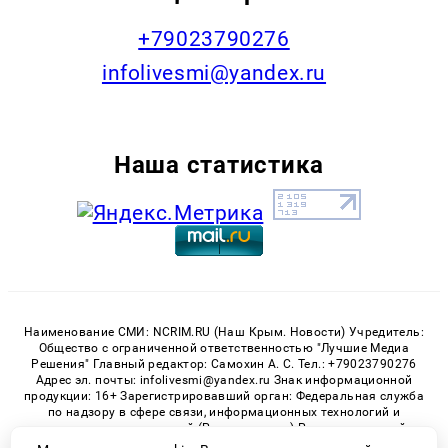
+79023790276
infolivesmi@yandex.ru
Наша статистика
Наименование СМИ: NCRIM.RU (Наш Крым. Новости) Учредитель:
Общество с ограниченной ответственностью "Лучшие Медиа
Решения" Главный редактор: Самохин А. С. Тел.: +79023790276
Адрес эл. почты: infolivesmi@yandex.ru Знак информационной
продукции: 16+ Зарегистрировавший орган: Федеральная служба
по надзору в сфере связи, информационных технологий и
массовых коммуникаций (Роскомнадзор) Регистрационный
номер СМИ ЭЛ № ФС 77 - 81150 от 02.06.2021