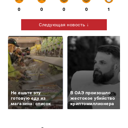
0
0
0
0
1
Следующая новость ↓
Не ешьте эту
В ОАЭ произошло
готовую еду из
жестокое убийство
магазина: список
криптомиллионера