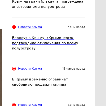
Крым на грани блэкаута: повреждена
энергосистема полуострова
Новости Крыма
день назад
Блэкаут в Крыму: «Крымэнерго»
подтвердило отключения по всему
полуострову
Новости Крыма
13 часов назад
В Крыму временно ограничат
свободную продажу топлива
Новости Крыма
день назад