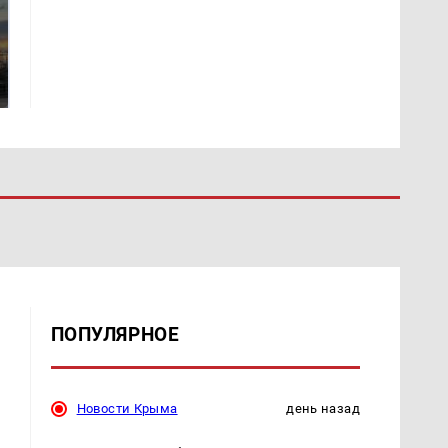
СМИ: В Химках на
полицейскую
В магазинах России
машину напали и
ажиотаж из-за этого
подожгли.
продукта: что купить?
ПОПУЛЯРНОЕ
Новости Крыма
день назад