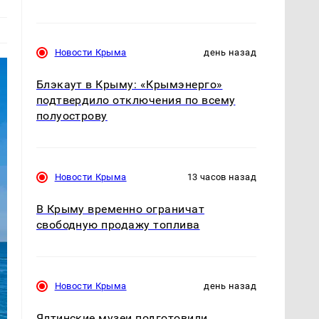
Новости Крыма
день назад
Блэкаут в Крыму: «Крымэнерго»
подтвердило отключения по всему
полуострову
Новости Крыма
13 часов назад
В Крыму временно ограничат
свободную продажу топлива
Новости Крыма
день назад
Ялтинские музеи подготовили