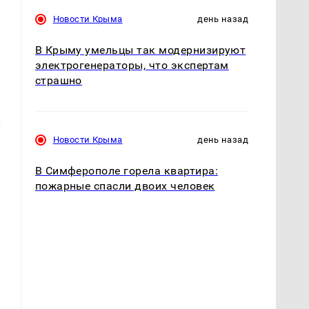
Новости Крыма
день назад
В Крыму умельцы так модернизируют
электрогенераторы, что экспертам
страшно
л
Новости Крыма
день назад
В Симферополе горела квартира:
пожарные спасли двоих человек