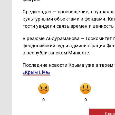
Среди задач — просвещение, научная д
культурными объектами и фондами. Как
гости увидели связь времен и ценность
В резюме Абдураманова — Госкомитет 
феодосийский суд и администрация Феод
в республиканском Минюсте.
Последние новости Крыма уже в твоем 
«Крым Live»
0
0
След