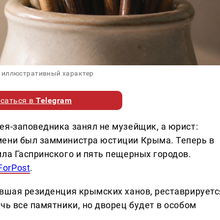
 иллюстративный характер
саться в
Telegram
ея-заповедника занял не музейщик, а юрист:
мени был замминистра юстиции Крыма. Теперь в
ила Гаспринского и пять пещерных городов.
ForPost
.
ывшая резиденция крымских ханов, реставрируетс
чь все памятники, но дворец будет в особом