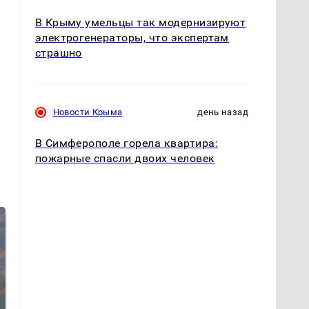
В Крыму умельцы так модернизируют
электрогенераторы, что экспертам
страшно
Новости Крыма
день назад
В Симферополе горела квартира:
пожарные спасли двоих человек