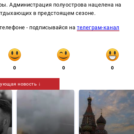
ры. Администрация полуострова нацелена на
отдыхающих в предстоящем сезоне.
телефоне - подписывайся на
телеграм-канал
0
0
0
ующая новость ↓