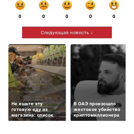
0
0
0
0
0
Следующая новость ↓
Не ешьте эту
В ОАЭ произошло
готовую еду из
жестокое убийство
магазина: список
криптомиллионера