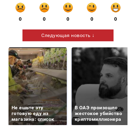
0
0
0
0
0
Следующая новость ↓
Не ешьте эту
В ОАЭ произошло
готовую еду из
жестокое убийство
магазина: список
криптомиллионера