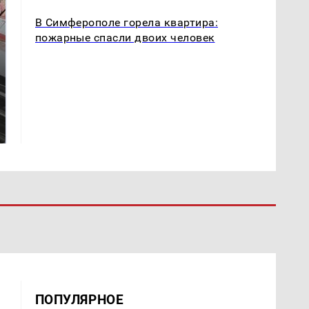
В Симферополе горела квартира:
пожарные спасли двоих человек
Не ешьте эту
В ОАЭ произошло
готовую еду из
жестокое убийство
магазина: список
криптомиллионера
ПОПУЛЯРНОЕ