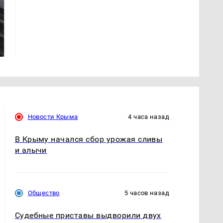
Не ешьте эту
В ОАЭ произошло
готовую еду из
жестокое убийство
магазина: список
криптомиллионера
Новости Крыма
4 часа назад
В Крыму начался сбор урожая сливы
и алычи
Общество
5 часов назад
Судебные приставы выдворили двух