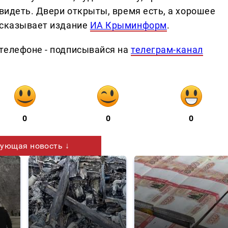
увидеть. Двери открыты, время есть, а хорошее
ссказывает издание
ИА Крыминформ
.
телефоне - подписывайся на
телеграм-канал
0
0
0
ующая новость ↓