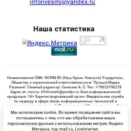
infolivesmi@yandex.ru
Наша статистика
Наименование СМИ: NCRIM.RU (Наш Крым. Новости) Учредитель:
Общество с ограниченной ответственностью "Лучшие Медиа
Решения" Главный редактор: Самохин А. С. Тел.: +79023790276
Адрес эл. почты: infolivesmi@yandex.ru Знак информационной
продукции: 16+ Зарегистрировавший орган: Федеральная служба
по надзору в сфере связи, информационных технологий и
массовых коммуникаций (Роскомнадзор) Регистрационный
номер СМИ ЭЛ № ФС 77 - 81150 от 02.06.2021
Мы используем cookie. Во время посещения сайта вы
соглашаетесь с тем, что мы обрабатываем ваши
персональные данные с использованием метрик Яндекс
Метрика, top.mail.ru, LiveInternet.
© 2026 «nCrim.ru» | Все права защищены