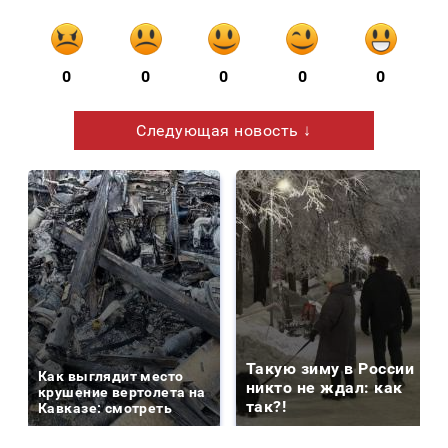
0
0
0
0
0
Следующая новость ↓
Такую зиму в России
Как выглядит место
никто не ждал: как
крушение вертолета на
так?!
Кавказе: смотреть