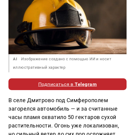
AI
Изображение создано с помощью ИИ и носит
иллюстративный характер
Подписаться в
Telegram
В селе Дмитрово под Симферополем
загорелся автомобиль — и за считанные
часы пламя охватило 50 гектаров сухой
растительности. Огонь уже локализован,
но сильный ветер до сих пор осложняет