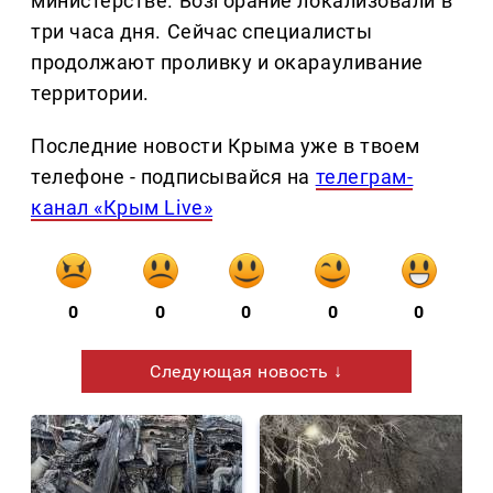
министерстве. Возгорание локализовали в
три часа дня. Сейчас специалисты
продолжают проливку и окарауливание
территории.
Последние новости Крыма уже в твоем
телефоне - подписывайся на
телеграм-
канал «Крым Live»
0
0
0
0
0
Следующая новость ↓