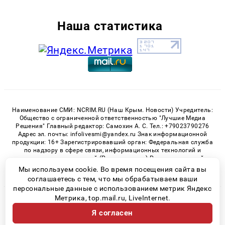
Наша статистика
Наименование СМИ: NCRIM.RU (Наш Крым. Новости) Учредитель:
Общество с ограниченной ответственностью "Лучшие Медиа
Решения" Главный редактор: Самохин А. С. Тел.: +79023790276
Адрес эл. почты: infolivesmi@yandex.ru Знак информационной
продукции: 16+ Зарегистрировавший орган: Федеральная служба
по надзору в сфере связи, информационных технологий и
массовых коммуникаций (Роскомнадзор) Регистрационный
номер СМИ ЭЛ № ФС 77 - 81150 от 02.06.2021
Мы используем cookie. Во время посещения сайта вы
соглашаетесь с тем, что мы обрабатываем ваши
персональные данные с использованием метрик Яндекс
Метрика, top.mail.ru, LiveInternet.
© 2026 «nCrim.ru» | Все права защищены
Я согласен
Возрастная категория сайта 16+
Политика конфиденциальности