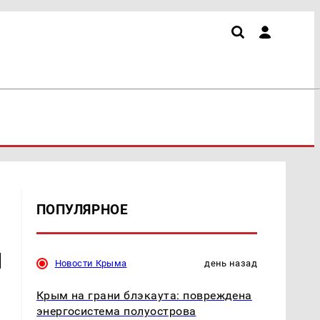
ПОПУЛЯРНОЕ
м
Новости Крыма
день назад
я
Крым на грани блэкаута: повреждена
энергосистема полуострова