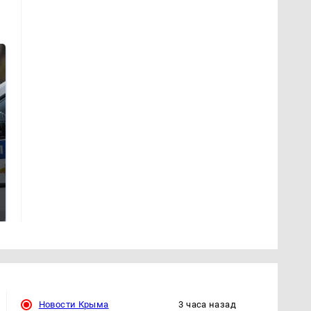
На Урале из казны
Не ешьте эту
были украдены 18
готовую еду из
миллионов рублей
магазина: список
Новости Крыма
3 часа назад