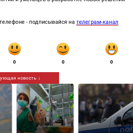
телефоне - подписывайся на
телеграм-канал
0
0
0
ующая новость ↓