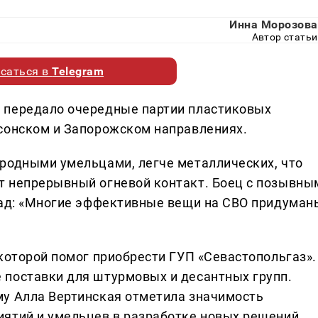
Инна Морозова
Автор статьи
саться в
Telegram
 передало очередные партии пластиковых
сонском и Запорожском направлениях.
родными умельцами, легче металлических, что
т непрерывный огневой контакт. Боец с позывны
лад: «Многие эффективные вещи на СВО придуман
которой помог приобрести ГУП «Севастопольгаз».
 поставки для штурмовых и десантных групп.
му Алла Вертинская отметила значимость
иятий и умельцев в разработке новых решений