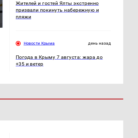
Жителей и гостей Ялты экстренно
призвали покинуть набережную и
На Урале из казны
Не ешьте эту
были украдены 18
готовую еду из
пляжи
миллионов рублей
магазина: список
Новости Крыма
день назад
Погода в Крыму 7 августа: жара до
+35 и ветер