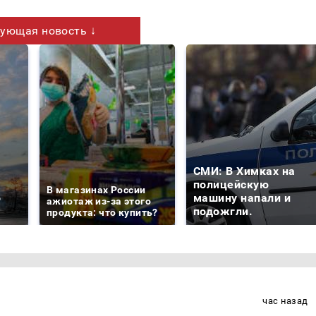
ующая новость ↓
СМИ: В Химках на
е
полицейскую
В магазинах России
о
машину напали и
ажиотаж из-за этого
подожгли.
продукта: что купить?
час назад