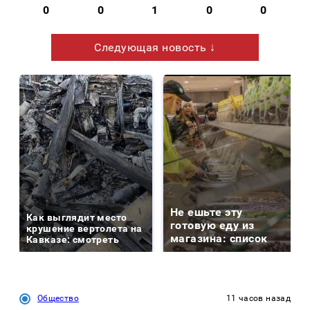
0
0
1
0
0
Следующая новость ↓
Не ешьте эту
Как выглядит место
готовую еду из
крушение вертолета на
магазина: список
Кавказе: смотреть
Общество
11 часов назад