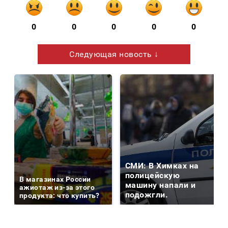
0
0
0
0
0
Следующая новость ↓
СМИ: В Химках на
полицейскую
В магазинах России
машину напали и
ажиотаж из-за этого
подожгли.
продукта: что купить?