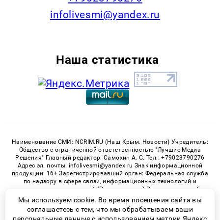
infolivesmi@yandex.ru
Наша статистика
Наименование СМИ: NCRIM.RU (Наш Крым. Новости) Учредитель:
Общество с ограниченной ответственностью "Лучшие Медиа
Решения" Главный редактор: Самохин А. С. Тел.: +79023790276
Адрес эл. почты: infolivesmi@yandex.ru Знак информационной
продукции: 16+ Зарегистрировавший орган: Федеральная служба
по надзору в сфере связи, информационных технологий и
массовых коммуникаций (Роскомнадзор) Регистрационный
номер СМИ ЭЛ № ФС 77 - 81150 от 02.06.2021
Мы используем cookie. Во время посещения сайта вы
соглашаетесь с тем, что мы обрабатываем ваши
персональные данные с использованием метрик Яндекс