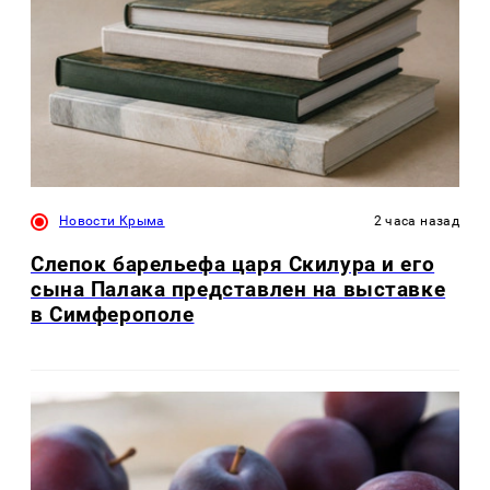
Новости Крыма
2 часа назад
Слепок барельефа царя Скилура и его
сына Палака представлен на выставке
в Симферополе