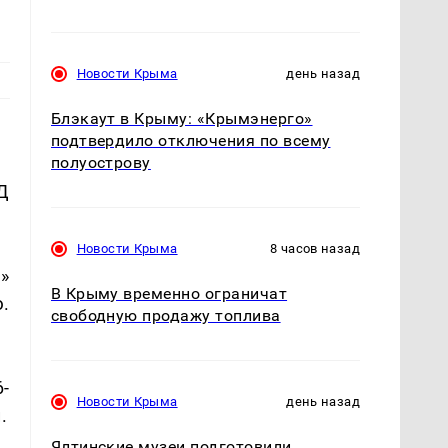
Новости Крыма
день назад
Блэкаут в Крыму: «Крымэнерго»
подтвердило отключения по всему
полуострову
Д
Новости Крыма
8 часов назад
»
В Крыму временно ограничат
.
свободную продажу топлива
-
Новости Крыма
день назад
.
Ялтинские музеи подготовили