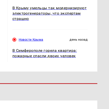
В Крыму умельцы так модернизируют
электрогенераторы, что экспертам
страшно
Новости Крыма
день назад
В Симферополе горела квартира:
пожарные спасли двоих человек