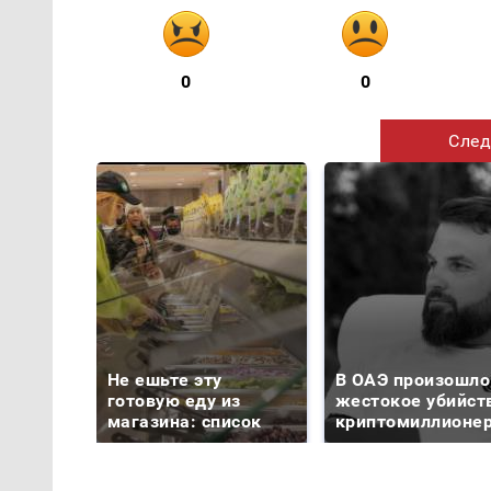
0
0
След
Не ешьте эту
В ОАЭ произошло
готовую еду из
жестокое убийст
магазина: список
криптомиллионе