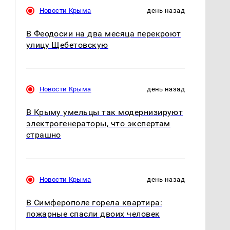
Новости Крыма
день назад
В Феодосии на два месяца перекроют
улицу Щебетовскую
Новости Крыма
день назад
В Крыму умельцы так модернизируют
электрогенераторы, что экспертам
страшно
Новости Крыма
день назад
В Симферополе горела квартира:
пожарные спасли двоих человек