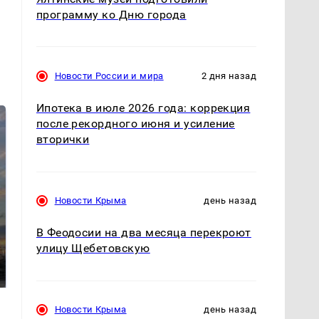
программу ко Дню города
Новости России и мира
2 дня назад
Ипотека в июле 2026 года: коррекция
после рекордного июня и усиление
вторички
Новости Крыма
день назад
В Феодосии на два месяца перекроют
СМИ: В Химках на
полицейскую
улицу Щебетовскую
В магазинах России
машину напали и
ажиотаж из-за этого
подожгли.
продукта: что купить?
Новости Крыма
день назад