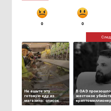
0
0
След
Не ешьте эту
В ОАЭ произошло
готовую еду из
жестокое убийст
магазина: список
криптомиллионе