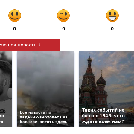
0
0
0
ующая новость ↓
Таких событий не
Все новости по
во
было с 1945: чего
падению вертолета на
ра
ждать всем нам?
Кавказе: читать здесь