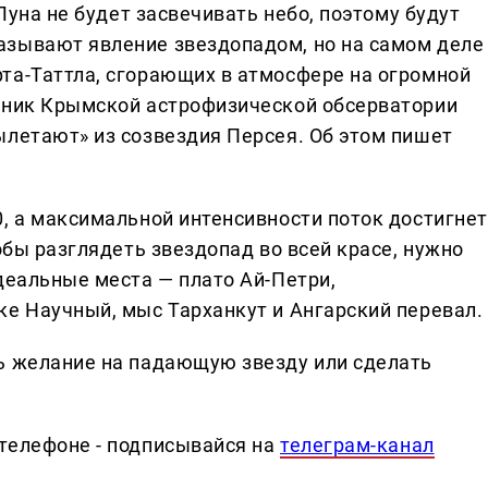
 Луна не будет засвечивать небо, поэтому будут
азывают явление звездопадом, но на самом деле
та-Таттла, сгорающих в атмосфере на огромной
удник Крымской астрофизической обсерватории
ылетают» из созвездия Персея. Об этом пишет
0, а максимальной интенсивности поток достигнет
обы разглядеть звездопад во всей красе, нужно
деальные места — плато Ай-Петри,
ке Научный, мыс Тарханкут и Ангарский перевал.
ь желание на падающую звезду или сделать
телефоне - подписывайся на
телеграм-канал