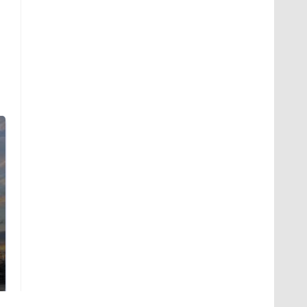
СМИ: В Химках на
полицейскую
В магазинах России
машину напали и
ажиотаж из-за этого
подожгли.
продукта: что купить?