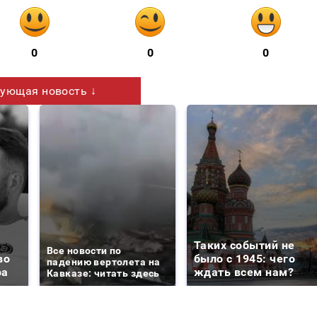
0
0
0
ующая новость ↓
Таких событий не
Все новости по
во
было с 1945: чего
падению вертолета на
ра
ждать всем нам?
Кавказе: читать здесь