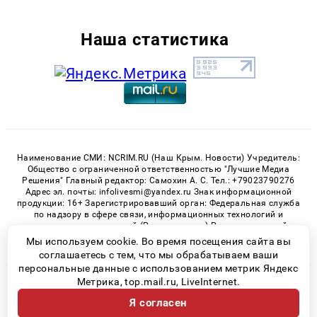
Наша статистика
Наименование СМИ: NCRIM.RU (Наш Крым. Новости) Учредитель:
Общество с ограниченной ответственностью "Лучшие Медиа
Решения" Главный редактор: Самохин А. С. Тел.: +79023790276
Адрес эл. почты: infolivesmi@yandex.ru Знак информационной
продукции: 16+ Зарегистрировавший орган: Федеральная служба
по надзору в сфере связи, информационных технологий и
массовых коммуникаций (Роскомнадзор) Регистрационный
номер СМИ ЭЛ № ФС 77 - 81150 от 02.06.2021
Мы используем cookie. Во время посещения сайта вы
соглашаетесь с тем, что мы обрабатываем ваши
персональные данные с использованием метрик Яндекс
Метрика, top.mail.ru, LiveInternet.
© 2026 «nCrim.ru» | Все права защищены
Я согласен
Возрастная категория сайта 16+