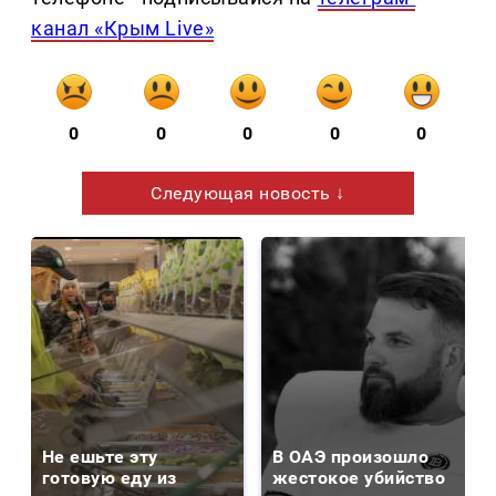
канал «Крым Live»
0
0
0
0
0
Следующая новость ↓
Не ешьте эту
В ОАЭ произошло
готовую еду из
жестокое убийство