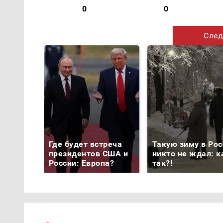
0
0
След
Где будет встреча
Такую зиму в Рос
президентов США и
никто не ждал: к
России: Европа?
так?!