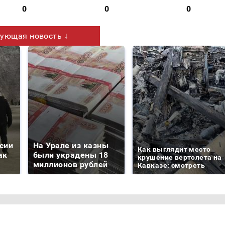
0
0
0
ующая новость ↓
сии
На Урале из казны
Как выглядит место
ак
были украдены 18
крушение вертолета на
миллионов рублей
Кавказе: смотреть