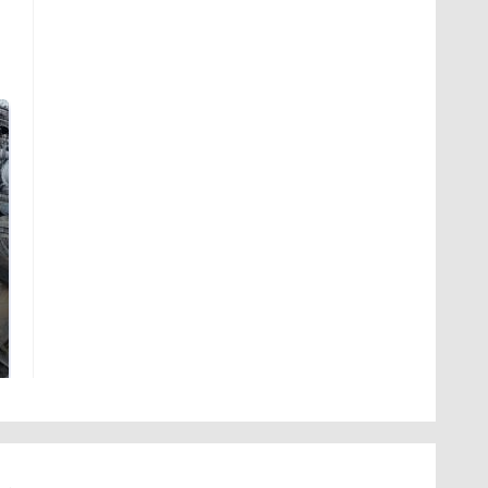
Не ешьте эту
В ОАЭ произошло
готовую еду из
жестокое убийство
магазина: список
криптомиллионера