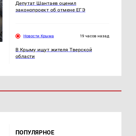
Депутат Шантаев оценил
законопроект об отмене ЕГЭ
Не ешьте эту
В ОАЭ произошло
готовую еду из
жестокое убийство
магазина: список
криптомиллионера
Новости Крыма
19 часов назад
В Крыму ищут жителя Тверской
области
ПОПУЛЯРНОЕ