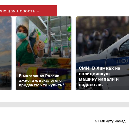
ующая новость ↓
СМИ: В Химках на
е
полицейскую
В магазинах России
о
машину напали и
ажиотаж из-за этого
подожгли.
продукта: что купить?
51 минуту назад