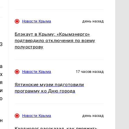
Новости Крыма
день назад
Блэкаут в Крыму: «Крымэнерго»
подтвердило отключения по всему
3
полуострову
а
Новости Крыма
17 часов назад
х
я
Ялтинские музеи подготовили
и
программу ко Дню города
ю
Новости Крыма
день назад
н
Кардиолог рассказал, как пережить