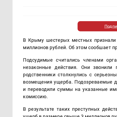
Подпи
В Крыму шестерых местных признали
миллионов рублей. Об этом сообшает п
Подсудимые считались членами орга
незаконные действия. Они звонили
родственники столкнулись с серьезн
возмещения ущерба. Подозреваемые д
и переводили суммы на указанные ими
комиссию.
В результате таких преступных дейст
ущерб в размере свыше 3 миллионов ру