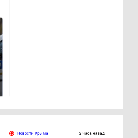
Где будет встреча
На Урале из казны
президентов США и
были украдены 18
России: Европа?
миллионов рублей
Новости Крыма
2 часа назад