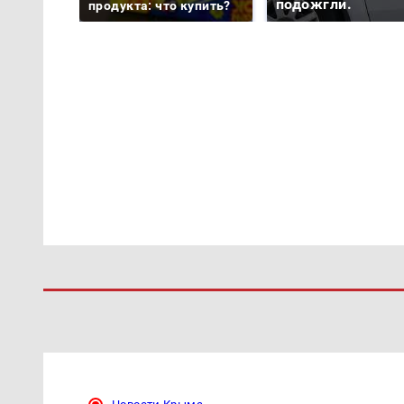
подожгли.
продукта: что купить?