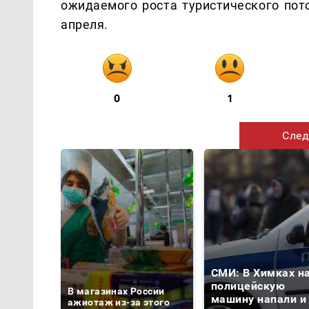
ожидаемого роста туристического пото
апреля.
0
1
След
СМИ: В Химках н
полицейскую
В магазинах России
машину напали и
ажиотаж из-за этого