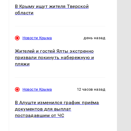
В Крыму ищут жителя Тверской
области
Новости Крыма
день назад
Жителей и гостей Ялты экстренно
призвали покинуть набережную и
пляжи
Новости Крыма
12 часов назад
В Алуште изменился график приёма
документов для выплат
пострадавшим от ЧС