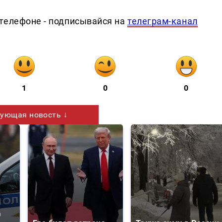
телефоне - подписывайся на
телеграм-канал
1
0
0
ующая новость ↓
а