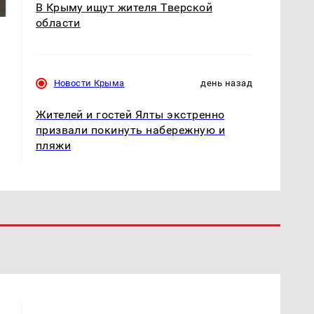
миллионов рублей
Кавказе: смотреть
В Крыму ищут жителя Тверской
области
Новости Крыма
день назад
Жителей и гостей Ялты экстренно
призвали покинуть набережную и
пляжи