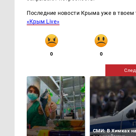
Последние новости Крыма уже в твоем 
«Крым Live»
0
0
След
СМИ: В Химках н