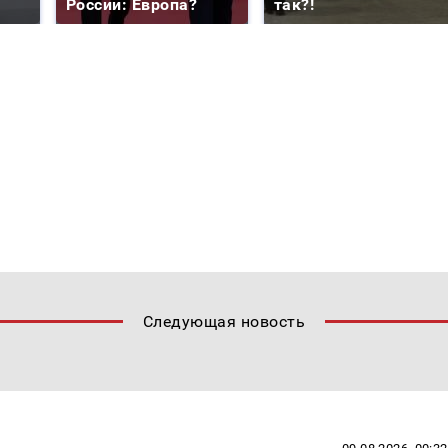
России: Европа?
так?!
Следующая новость