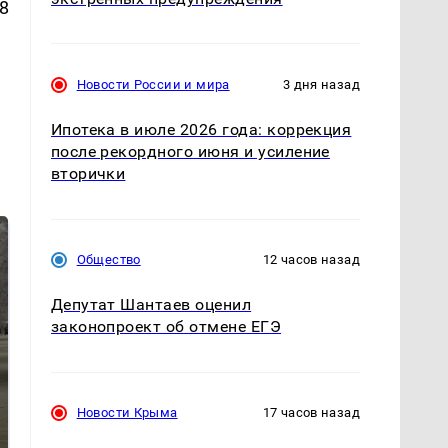
8
Новости России и мира
3 дня назад
Ипотека в июле 2026 года: коррекция
после рекордного июня и усиление
вторички
Общество
12 часов назад
Депутат Шантаев оценил
законопроект об отмене ЕГЭ
На Урале из казны
Новости Крыма
17 часов назад
Как выглядит место
были украдены 18
крушение вертолета на