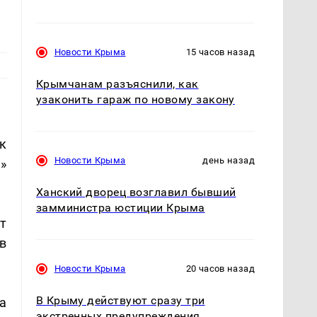
Новости Крыма
15 часов назад
Крымчанам разъяснили, как
узаконить гараж по новому закону
к
Новости Крыма
день назад
»
Ханский дворец возглавил бывший
замминистра юстиции Крыма
т
в
Новости Крыма
20 часов назад
В Крыму действуют сразу три
а
экстренных предупреждения